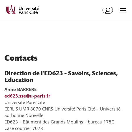
Aller
Aller
au
à
contenu
la
principal
navigation
Contacts
Direction de l’ED623 – Savoirs, Sciences,
Education
Anne BARRERE
ed623.sse@u-paris.fr
Université Paris Cité
CERLIS UMR 8070 CNRS-Université Paris Cité – Université
Sorbonne Nouvelle
ED623 – Bâtiment des Grands Moulins – bureau 178C
Case courrier 7078