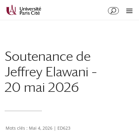
Aller
Aller
au
à
contenu
la
principal
navigation
Soutenance de
Jeffrey Elawani –
20 mai 2026
Mai 4, 2026
|
ED623