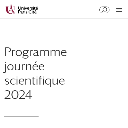
Aller
Aller
au
à
contenu
la
principal
navigation
Programme
journée
scientifique
2024